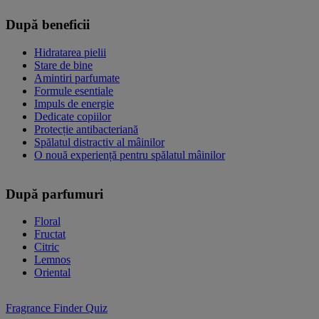
După beneficii
Hidratarea pielii
Stare de bine
Amintiri parfumate
Formule esentiale
Impuls de energie
Dedicate copiilor
Protecție antibacteriană
Spălatul distractiv al mâinilor
O nouă experiență pentru spălatul mâinilor
După parfumuri
Floral
Fructat
Citric
Lemnos
Oriental
Fragrance Finder Quiz