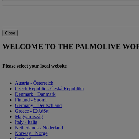
Close
WELCOME TO THE PALMOLIVE WOR
Please select your local website
Austria - Österreich
Czech Republic - Česká Republika
Denmark - Danmark
Finland - Suomi
Germany - Deutschland
Greece - Ελλάδα
Magyarország
Italy - Italia
Netherlands - Nederland
Norway - Norge
Portugal