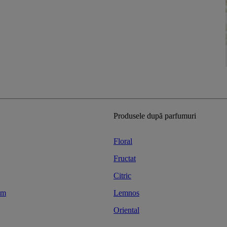
Produsele după parfumuri
Floral
Fructat
Citric
am
Lemnos
Oriental