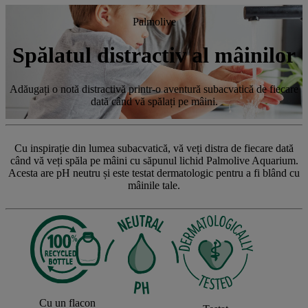
Palmolive
Spălatul distractiv al mâinilor
Adăugați o notă distractivă printr-o aventură subacvatică de fiecare
dată când vă spălați pe mâini.
Cu inspirație din lumea subacvatică, vă veți distra de fiecare dată
când vă veți spăla pe mâini cu săpunul lichid Palmolive Aquarium.
Acesta are pH neutru și este testat dermatologic pentru a fi blând cu
mâinile tale.
Cu un flacon