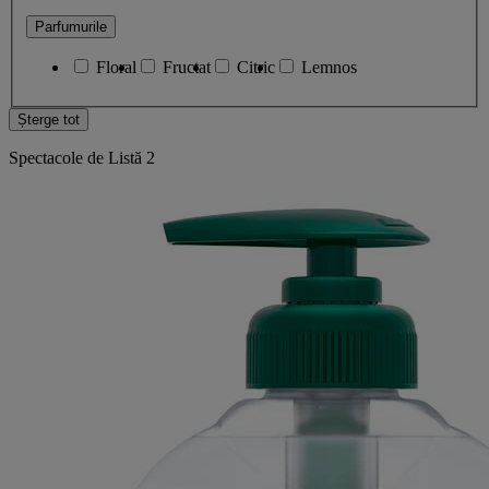
Parfumurile
Floral
Fructat
Citric
Lemnos
Șterge tot
Spectacole de Listă
2