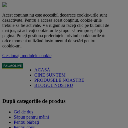
Acest conținut nu este accesibil deoarece cookie-urile sunt
dezactivate. Pentru a accesa acest conținut, cookie-urile
trebuie să fie activate. Vă rugăm să faceți clic pe butonul de
mai jos, să activați cookie-urile și apoi să reîmprospătați
pagina. Puteți gestiona preferințele privind cookie-urile în
orice moment utilizând instrumentul de setări pentru
cookie-uri.
Gestionați modulele cookie
ACASĂ
CINE SUNTEM
PRODUSELE NOASTRE
BLOGUL NOSTRU
După categoriile de produs
Gel de duș
Săpun pentru mâini
Pentru bărbați
Pentru copii