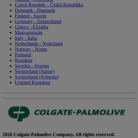
Czech Republic - Česká Republika
Denmark - Danmark
Finland - Suomi
Germany - Deutschland
Greece - Ελλάδα
Magyarország
Italy - Italia
Netherlands - Nederland
Norway - Norge
Portugal
România
Sweden - Sverige
Switzerland (Suisse)
Switzerland (Schweiz)
Unitited Kingdom
2026 Colgate-Palmolive Company. All rights reserved.