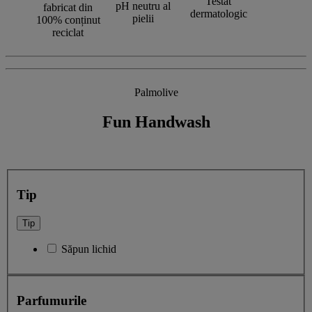
Testat
pH neutru al
fabricat din
dermatologic
pielii
100% conținut
reciclat
Palmolive
Fun Handwash
Tip
Tip
Săpun lichid
Parfumurile