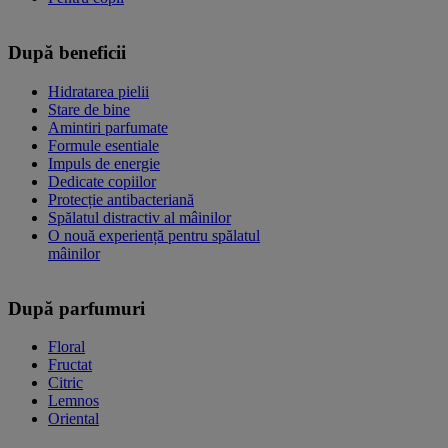
După beneficii
Hidratarea pielii
Stare de bine
Amintiri parfumate
Formule esentiale
Impuls de energie
Dedicate copiilor
Protecție antibacteriană
Spălatul distractiv al mâinilor
O nouă experiență pentru spălatul
mâinilor
După parfumuri
Floral
Fructat
Citric
Lemnos
Oriental