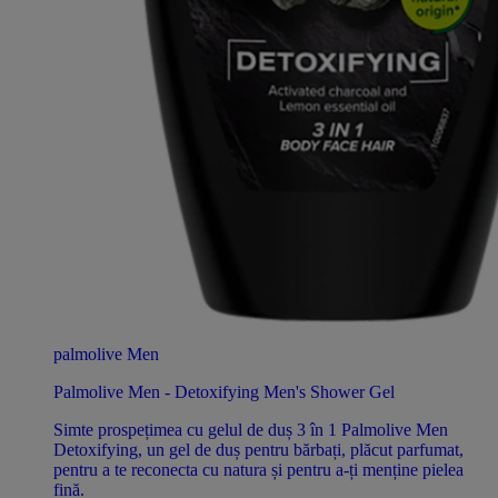
palmolive Men
Palmolive Men - Detoxifying Men's Shower Gel
Simte prospețimea cu gelul de duș 3 în 1 Palmolive Men
Detoxifying, un gel de duș pentru bărbați, plăcut parfumat,
pentru a te reconecta cu natura și pentru a-ți menține pielea
fină.