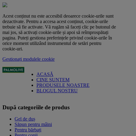
Acest conținut nu este accesibil deoarece cookie-urile sunt
dezactivate. Pentru a accesa acest conținut, cookie-urile
trebuie să fie activate. Vă rugăm să faceți clic pe butonul de
mai jos, să activați cookie-urile și apoi să reîmprospătați
pagina. Puteți gestiona preferințele privind cookie-urile în
orice moment utilizând instrumentul de setări pentru
cookie-uri.
Gestionați modulele cookie
ACASĂ
CINE SUNTEM
PRODUSELE NOASTRE
BLOGUL NOSTRU
După categoriile de produs
Gel de duș
Săpun pentru mâini
Pentru bărbați
Pentru copii