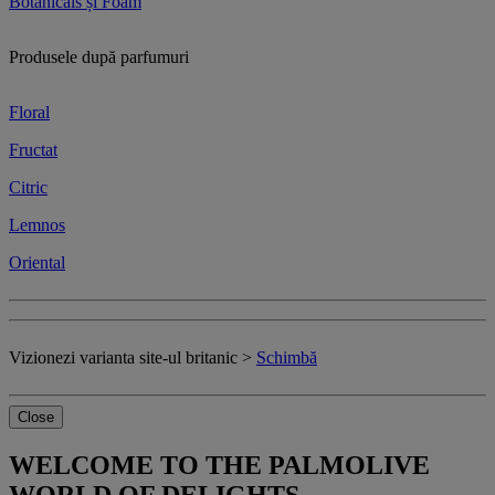
Botanicals și Foam
Produsele după parfumuri
Floral
Fructat
Citric
Lemnos
Oriental
Vizionezi varianta site-ul britanic >
Schimbă
Close
WELCOME TO THE PALMOLIVE
WORLD OF DELIGHTS