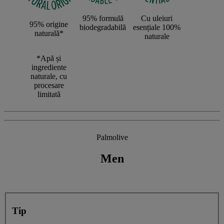
Cu uleiuri
95% formulă
95% origine
esențiale 100%
biodegradabilă
naturală*
naturale
*Apă și
ingrediente
naturale, cu
procesare
limitată
Palmolive
Men
Tip