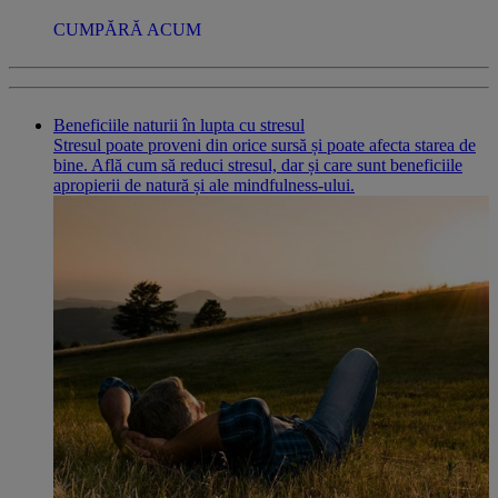
CUMPĂRĂ ACUM
Beneficiile naturii în lupta cu stresul
Stresul poate proveni din orice sursă și poate afecta starea de
bine. Află cum să reduci stresul, dar și care sunt beneficiile
apropierii de natură și ale mindfulness-ului.