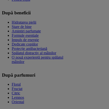
După beneficii
Hidratarea pielii
Stare de bine
Amintiri parfumate
Formule esentiale
Impuls de energie
Dedicate copiilor
Protecție antibacteriană
Spălatul distractiv al mâinilor
O nouă experiență pentru spălatul
mâinilor
După parfumuri
Floral
Fructat
Citric
Lemnos
Oriental