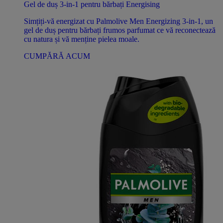
Gel de duș 3-in-1 pentru bărbați Energising
Simțiți-vă energizat cu Palmolive Men Energizing 3-in-1, un
gel de duș pentru bărbați frumos parfumat ce vă reconectează
cu natura și vă menține pielea moale.
CUMPĂRĂ ACUM