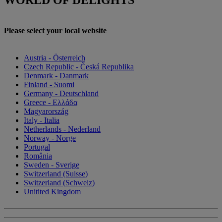
Please select your local website
Austria - Österreich
Czech Republic - Česká Republika
Denmark - Danmark
Finland - Suomi
Germany - Deutschland
Greece - Ελλάδα
Magyarország
Italy - Italia
Netherlands - Nederland
Norway - Norge
Portugal
România
Sweden - Sverige
Switzerland (Suisse)
Switzerland (Schweiz)
Unitited Kingdom