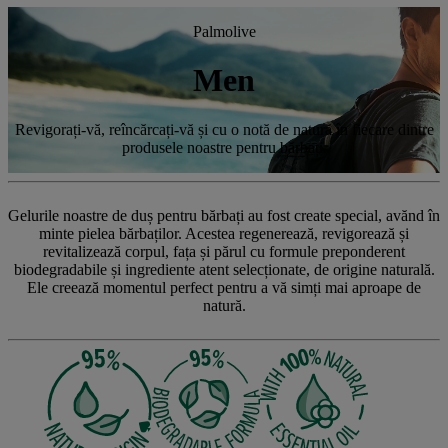
Palmolive
Men
Revigorați-vă, reîncărcați-vă și cu o notă de natură în fiecare dintre
produsele noastre pentru bărbați.
Gelurile noastre de duș pentru bărbați au fost create special, avănd în
minte pielea bărbaților. Acestea regenerează, revigorează și
revitalizează corpul, fața și părul cu formule preponderent
biodegradabile și ingrediente atent selecționate, de origine naturală.
Ele creează momentul perfect pentru a vă simți mai aproape de
natură.