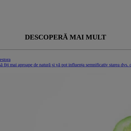
{
{additionalInformation}}
DESCOPERĂ MAI MULT
estora
să fiți mai aproape de natură și vă pot influența semnificativ starea dvs.