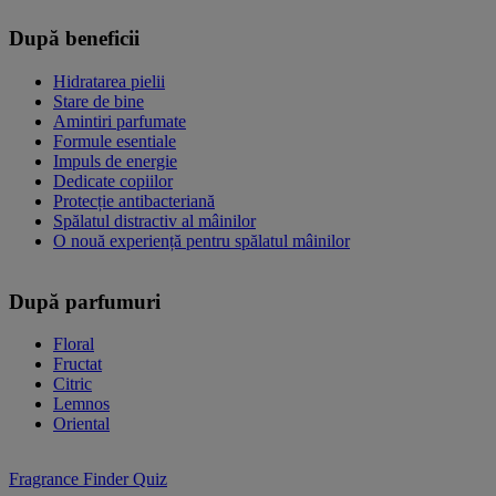
După beneficii
Hidratarea pielii
Stare de bine
Amintiri parfumate
Formule esentiale
Impuls de energie
Dedicate copiilor
Protecție antibacteriană
Spălatul distractiv al mâinilor
O nouă experiență pentru spălatul mâinilor
După parfumuri
Floral
Fructat
Citric
Lemnos
Oriental
Fragrance Finder Quiz