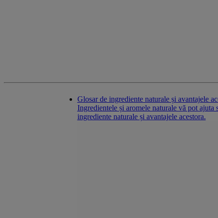
Ingrendinets
Glosar de ingrediente naturale și avantajele ac
Ingredientele și aromele naturale vă pot ajuta 
ingrediente naturale și avantajele acestora.