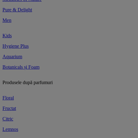
Pure & Delight
Men
Kids
Hygiene Plus
Aquarium
Botanicals și Foam
Produsele după parfumuri
Floral
Fructat
Citric
Lemnos