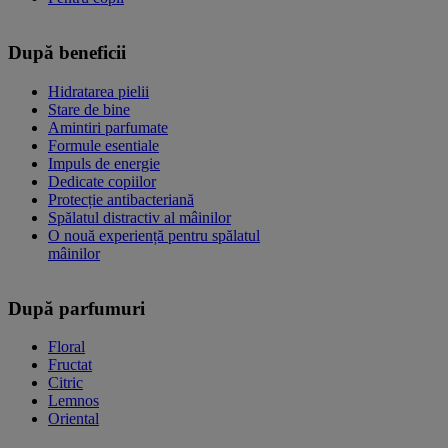
După beneficii
Hidratarea pielii
Stare de bine
Amintiri parfumate
Formule esentiale
Impuls de energie
Dedicate copiilor
Protecție antibacteriană
Spălatul distractiv al mâinilor
O nouă experiență pentru spălatul
mâinilor
După parfumuri
Floral
Fructat
Citric
Lemnos
Oriental