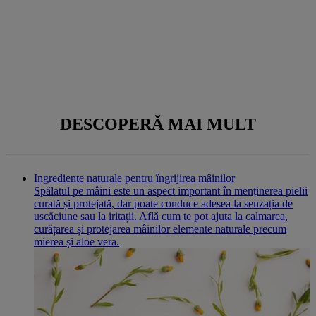
{
{benefit6}}
{
{additionalInformation}}
Ingrendinets
DESCOPERĂ MAI MULT
Ingrediente naturale pentru îngrijirea mâinilor
Spălatul pe mâini este un aspect important în menținerea pielii
curată și protejată, dar poate conduce adesea la senzația de
uscăciune sau la iritații. Află cum te pot ajuta la calmarea,
curățarea și protejarea mâinilor elemente naturale precum
mierea și aloe vera.